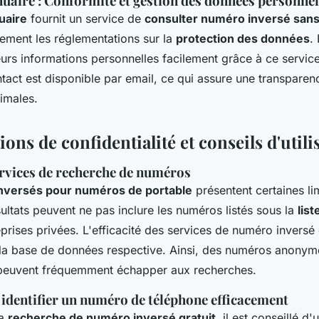
uaire : Conformité et gestion des données personnel
uaire
fournit un service de
consulter numéro inversé sans 
tement les réglementations sur la
protection des données
.
urs informations personnelles facilement grâce à ce service
tact est disponible par email, ce qui assure une transparen
timales.
ons de confidentialité et conseils d'utili
ervices de recherche de numéros
inversés pour numéros de portable
présentent certaines li
ultats peuvent ne pas inclure les numéros listés sous la
lis
prises privées. L'efficacité des services de numéro inversé
e la base de données respective. Ainsi, des numéros anonyme
 peuvent fréquemment échapper aux recherches.
 identifier un numéro de téléphone efficacement
la
recherche de numéro inversé gratuit
, il est conseillé d'u