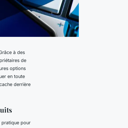
 Grâce à des
riétaires de
ures options
uer en toute
 cache derrière
uits
n pratique pour