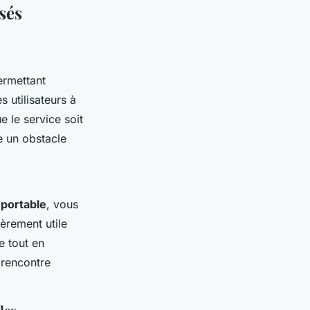
sés
rmettant
s utilisateurs à
 le service soit
re un obstacle
portable
, vous
ièrement utile
e tout en
 rencontre