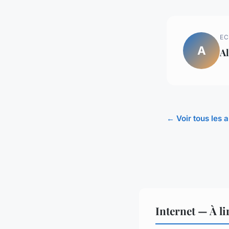
EC
A
A
← Voir tous les a
Internet — À l