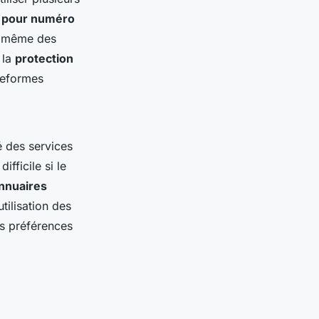
e pour numéro
nt même des
 la
protection
ateformes
é des services
ifficile si le
nnuaires
tilisation des
es préférences