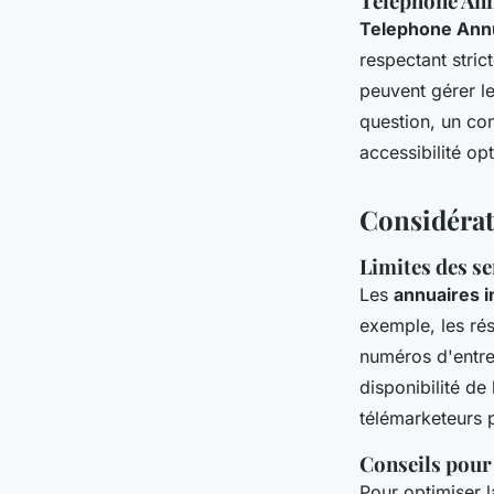
Telephone Ann
Telephone Ann
respectant stric
peuvent gérer le
question, un con
accessibilité op
Considérati
Limites des s
Les
annuaires 
exemple, les rés
numéros d'entre
disponibilité d
télémarketeurs
Conseils pour
Pour optimiser 