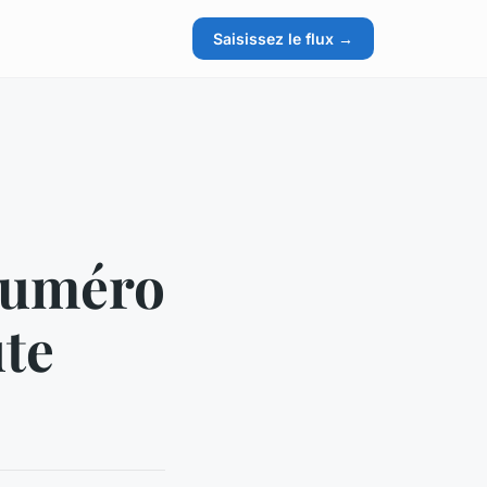
Saisissez le flux →
numéro
ute