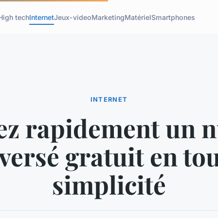
High tech
Internet
Jeux-video
Marketing
Matériel
Smartphones
INTERNET
ez rapidement un 
versé gratuit en to
simplicité