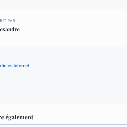
RIT PAR
lexandre
rticles Internet
ire également