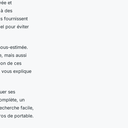
vée et
 à des
ls fournissent
el pour éviter
 sous-estimée.
e, mais aussi
tion de ces
vous explique
uer ses
complète, un
echerche facile,
ros de portable.