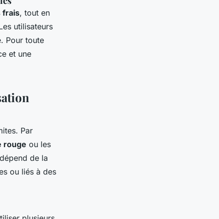
les
frais
, tout en
 Les utilisateurs
. Pour toute
ce et une
sation
mites. Par
te rouge
ou les
 dépend de la
s ou liés à des
tiliser plusieurs