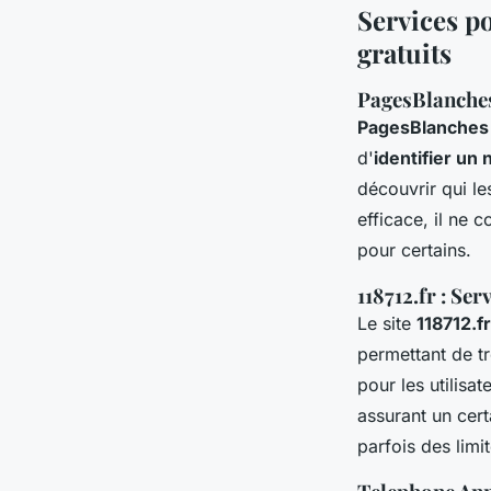
Services p
gratuits
PagesBlanches
PagesBlanches
d'
identifier un
découvrir qui le
efficace, il ne
pour certains.
118712.fr : Se
Le site
118712.fr
permettant de tr
pour les utilisa
assurant un cert
parfois des lim