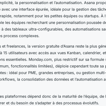
simplicité, la personnalisation et l’automatisation. Asana pro
e avec une interface épurée, idéale pour la gestion des tâch
 rapide, notamment pour les petites équipes ou startups. À l
e les équipes recherchant une personnalisation poussée d
e à des tableaux ultra-configurables, des automatisations s
des process complexes.
s et freelances, la version gratuite d’Asana reste la plus gén
à 15 utilisateurs avec accès aux vues Kanban, calendrier, et 
ons essentielles. Monday.com, plus restrictif sur sa formule 
imum, fonctionnalités limitées), déploie cependant toute sa
tes : idéal pour PME, grandes entreprises, ou gestion multi
workflows, la consolidation des données et l’automatisation 
ces plateformes dépend donc de la maturité de l’équipe, de 
rer et du besoin de s’adapter à des processus évolutifs.