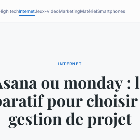
High tech
Internet
Jeux-video
Marketing
Matériel
Smartphones
INTERNET
Asana ou monday : l
ratif pour choisir
gestion de projet