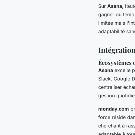
Sur
Asana
, l’a
gagner du temps 
limitée mais l'in
adaptabilité san
Intégration
Écosystèmes d’
Asana
excelle p
Slack, Google D
centraliser écha
gestion quotidi
monday.com
pr
force réside dan
cherchant à ras
adaptable à tou