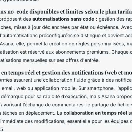
s no-code disponibles et limites selon le plan tarifa
 proposent des
automatisations sans code
: gestion des ra
tâches, mises à jour déclenchées par état ou échéance. Av
d'automatisations préconfigurées se distingue et devient ac
Asana, elle, permet la création de règles personnalisées, ma
matisation est réservé aux abonnements premiums. Chaque out
tisations mensuelles sur ses offres d'entrée.
en temps réel et gestion des notifications (web et mo
rmes assurent une collaboration fluide grâce à des notifica
 email, web ou application mobile. Sur smartphone, l’applic
émarque pour sa rapidité d’exécution, mais Asana propos
 favorisant l’échange de commentaires, le partage de fichiers
s tâches en déplacement. La
collaboration en temps réel
se
immédiate des modifications, essentielle pour les équipes 
5.