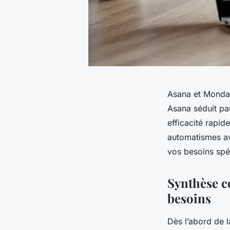
Asana et Monday
Asana séduit par
efficacité rapi
automatismes av
vos besoins spéc
Synthèse c
besoins
Dès l’abord de 