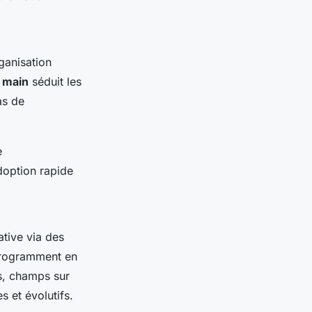
rganisation
n main
séduit les
as de
e
doption rapide
ative via des
 programment en
es, champs sur
 et évolutifs.