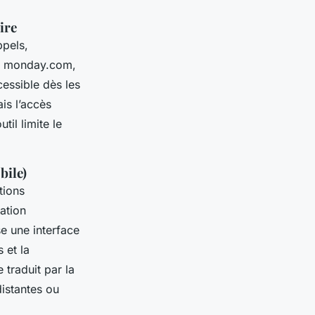
ire
ppels,
ec monday.com,
cessible dès les
is l’accès
il limite le
bile)
tions
ation
e une interface
 et la
 traduit par la
distantes ou