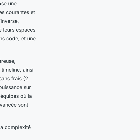
pose une
es courantes et
’inverse,
e leurs espaces
ans code, et une
éreuse,
timeline, ainsi
sans frais (2
 puissance sur
-équipes où la
avancée sont
la complexité