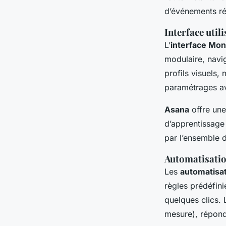
d’événements ré
Interface util
L’
interface Mo
modulaire, naviga
profils visuels
paramétrages a
Asana
offre une
d’apprentissage
par l’ensemble d
Automatisation
Les
automatisa
règles prédéfini
quelques clics. 
mesure), répond