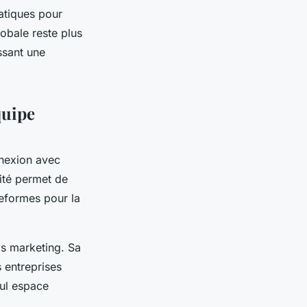
atiques pour
obale reste plus
issant une
quipe
nnexion avec
ité permet de
teformes pour la
ls marketing. Sa
 entreprises
eul espace