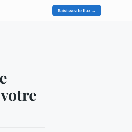
Saisissez le flux →
e
 votre