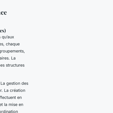
nce
es)
s qu’aux
es, chaque
egroupements,
aires. La
les structures
. La gestion des
r. La création
ffectuent en
et la mise en
ordination