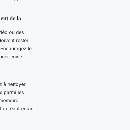
ent de la
vidéo ou des
doivent rester
. Encouragez le
onner envie
z à nettoyer
ie parmi les
 mémoire
to créatif enfant