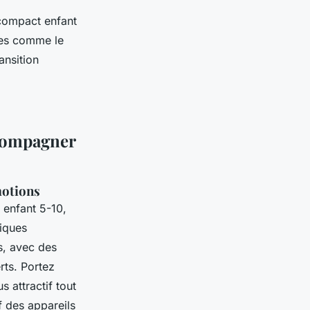
compact enfant
ées comme le
ansition
ccompagner
motions
enfant 5-10,
tiques
s, avec des
rts. Portez
s attractif tout
f des appareils