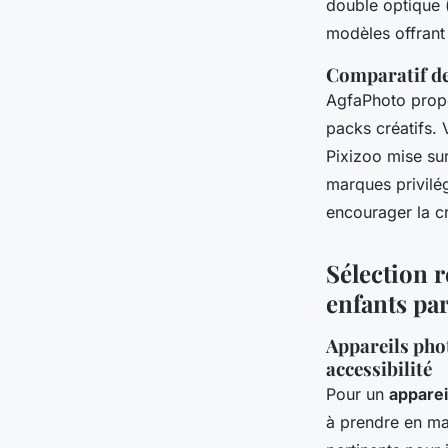
double optique (
modèles offrant 
Comparatif de
AgfaPhoto propo
packs créatifs. 
Pixizoo mise sur
marques privilég
encourager la cr
Sélection 
enfants par
Appareils phot
accessibilité
Pour un
apparei
à prendre en mai