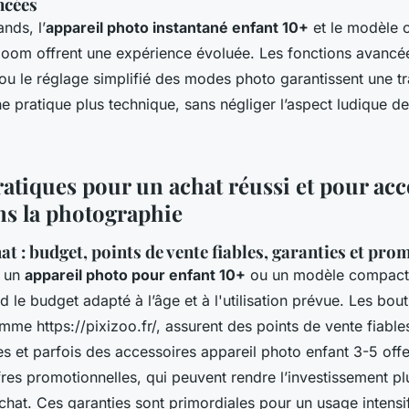
ncées
nds, l’
appareil photo instantané enfant 10+
et le modèle 
zoom offrent une expérience évoluée. Les fonctions avanc
, ou le réglage simplifié des modes photo garantissent une tr
ne pratique plus technique, sans négliger l’aspect ludique de
ratiques pour un achat réussi et pour a
ans la photographie
at : budget, points de vente fiables, garanties et pro
r un
appareil photo pour enfant 10+
ou un modèle compact 
rd le budget adapté à l’âge et à l'utilisation prévue. Les bou
mme https://pixizoo.fr/, assurent des points de vente fiable
es et parfois des accessoires appareil photo enfant 3-5 offe
fres promotionnelles, qui peuvent rendre l’investissement plu
achat. Ces garanties sont primordiales pour un usage intensi