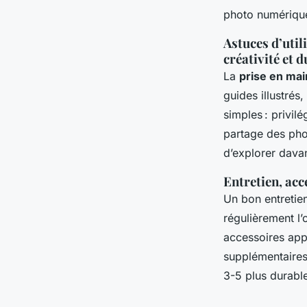
photo numérique
Astuces d’util
créativité et 
La
prise en mai
guides illustrés
simples : privil
partage des phot
d’explorer dava
Entretien, acc
Un bon entretien
régulièrement l’o
accessoires app
supplémentaires 
3-5 plus durabl