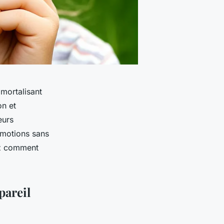
mmortalisant
on et
eurs
émotions sans
ez comment
pareil