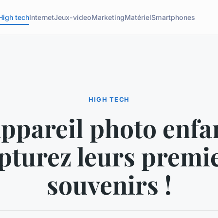
High tech
Internet
Jeux-video
Marketing
Matériel
Smartphones
HIGH TECH
appareil photo enfan
pturez leurs premi
souvenirs !