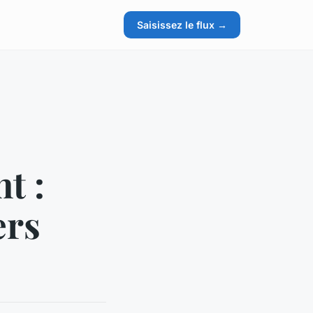
Saisissez le flux →
t :
ers