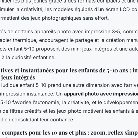
initier les plus jeunes grâce à des formats compacts et une 
stimuler la créativité, les modèles équipés d’un écran LCD co
permettent des jeux photographiques sans effort.
ités de certains appareils photo avec impression 3-5, comm
pier thermique, encouragent le partage et la création manue
s enfant 5-10 proposent des mini jeux intégrés et une au
 à la curiosité enfantine.
tives et instantanées pour les enfants de 5-10 ans : 
, jeux intégrés
 ludique enfant 5-10 prend une autre dimension avec l’arriv
 l’impression instantanée. Un
appareil photo avec impressio
-10 favorise l’autonomie, la créativité, et le développement
s de filtres créatifs et les jeux photo motivent les enfants à
ut en consolidant leur confiance.
 compacts pour les 10 ans et plus : zoom, reflex simpl