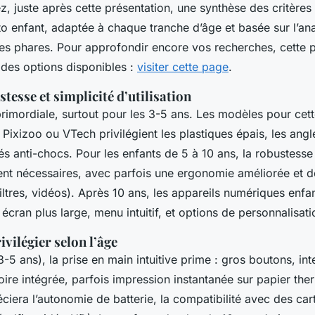
, juste après cette présentation, une synthèse des critères
to enfant, adaptée à chaque tranche d’âge et basée sur l’an
es phares. Pour approfondir encore vos recherches, cette
des options disponibles :
visiter cette page
.
stesse et simplicité d’utilisation
primordiale, surtout pour les 3-5 ans. Les modèles pour cet
xizoo ou VTech privilégient les plastiques épais, les angl
tés anti-chocs. Pour les enfants de 5 à 10 ans, la robustesse 
stent nécessaires, avec parfois une ergonomie améliorée et d
filtres, vidéos). Après 10 ans, les appareils numériques enf
: écran plus large, menu intuitif, et options de personnalisati
ivilégier selon l’âge
(3-5 ans), la prise en main intuitive prime : gros boutons, int
ire intégrée, parfois impression instantanée sur papier the
ciera l’autonomie de batterie, la compatibilité avec des cart