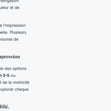
navigation
uleur et de
e l’impression
lle. Plusieurs
tonomie de
impression
ée des options
n 3-5
ou
 de la motricité
 explorer chaque
ifié,