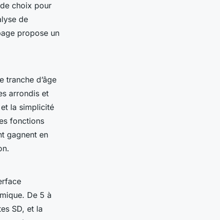
 de choix pour
alyse de
 page propose un
te tranche d’âge
es arrondis et
et la simplicité
es fonctions
ant gagnent en
on.
erface
rmique. De 5 à
es SD, et la